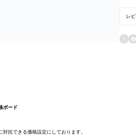
レビ
レ


格ボード
に対抗できる価格設定にしております。