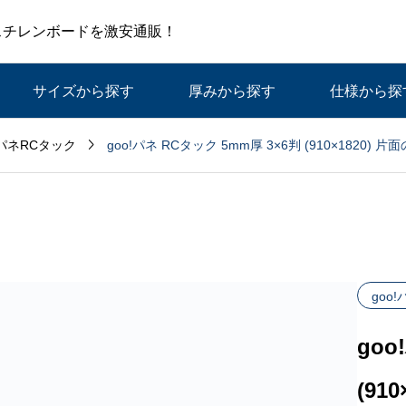
スチレンボードを激安通販！
サイズから探す
厚みから探す
仕様から探

goo!パネ RCタック 5mm厚 3×6判 (910×1820) 
!パネRCタック
goo
goo
(91