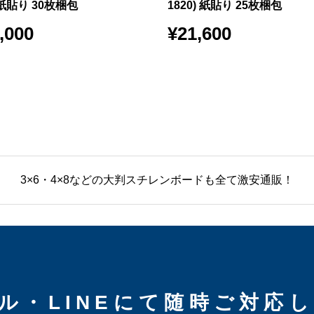
) 紙貼り 30枚梱包
1820) 紙貼り 25枚梱包
,000
¥
21,600
3×6・4×8などの大判スチレンボードも全て激安通販！
ル・LINEにて随時ご対応