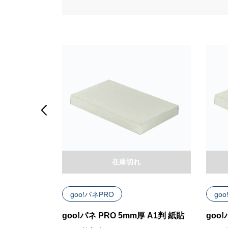

在庫切れ
goo!パネPRO
go
厚 A1判 紙貼
goo!パネ PRO 5mm厚 A1判 紙貼
goo!