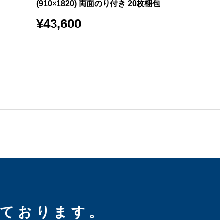
(910×1820) 両面のり付き 20枚梱包
×1820) 紙
¥
43,600
¥
30,600
しております。