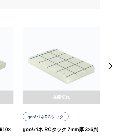

在庫切れ
goo!パネRCタック
goo!パネP
910×
goo!パネ RCタック 7mm厚 3×6判
goo!パネ PR