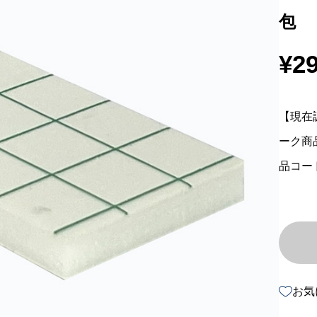
包
¥
2
【現在
ーク商
品コード
お気