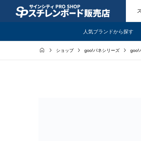
人気ブランドから探す




ショップ
goo!パネシリーズ
goo