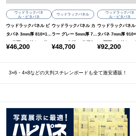
ウッドラックパネ
ウッドラックパネ
ウッドラックパネル
ル・ピタパネ
ル・ピタパネ
ウッドラックパネル カ
ウッドラックパネル ピ
ウッドラックパネル
ラー グレー 5mm厚 76
タパネ 3mm厚 810×11
タパネ 7mm厚 910×
0×1080 色板 40枚梱包
20 片面のり付き 50枚
20 両面のり付き 20
¥
48,700
¥
46,200
¥
92,200
梱包
梱包
3×6・4×8などの大判スチレンボードも全て激安通販！