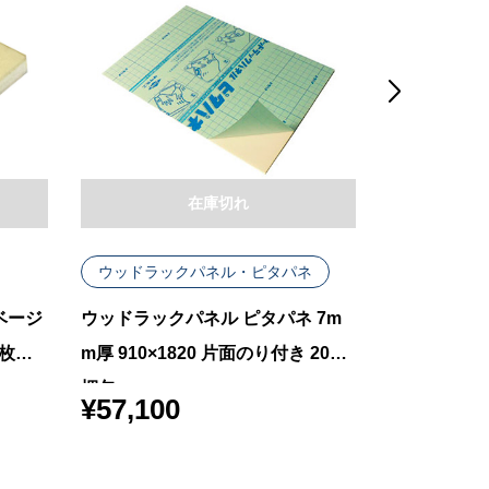

在庫切れ
ウッドラックパネル・ピタパネ
ウッドラッ
ベージ
ウッドラックパネル ピタパネ 7m
ウッドラック
0枚梱
m厚 910×1820 片面のり付き 20枚
ンク 5mm厚 
梱包
梱包
¥
57,100
¥
48,700