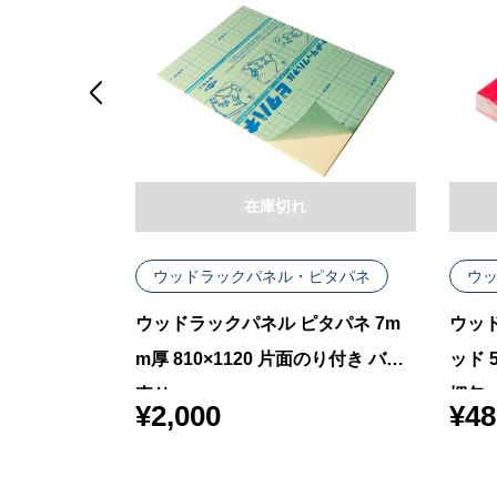

在庫切れ
ウッドラックパネル・ピタパネ
ウ
ラー 蛍光グ
ウッドラックパネル ピタパネ 7m
ウッ
80 色板 40
m厚 810×1120 片面のり付き バラ
ッド 5
売り
梱包
¥
2,000
¥
48