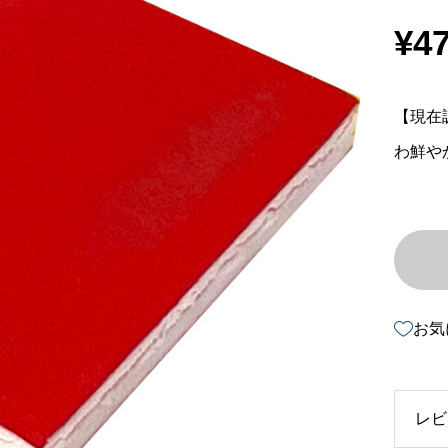
¥
47
【現在
わ鮮や
お気
レビ