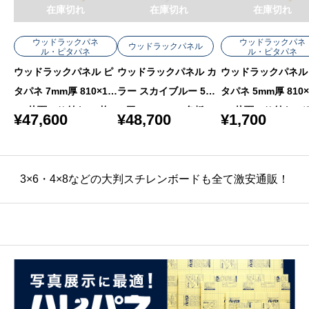
在庫切れ
在庫切れ
在庫切れ
ウッドラックパネ
ウッドラックパネ
ウッドラックパネル
ル・ピタパネ
ル・ピタパネ
ウッドラックパネル カ
ウッドラックパネル ピ
ウッドラックパネル
ラー スカイブルー 5m
タパネ 7mm厚 810×11
タパネ 5mm厚 810×
m厚 760×1080 色板 40
20 片面のり付き 30枚
20 片面のり付き バ
¥
48,700
¥
47,600
¥
1,700
枚梱包
梱包
り
3×6・4×8などの大判スチレンボードも全て激安通販！