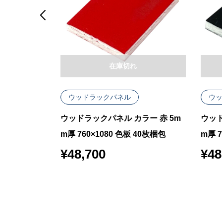

在庫切れ
ピタパネ
ウッドラックパネル
ウ
タパネ 7m
ウッドラックパネル カラー 赤 5m
ウッド
のり付き 30枚
m厚 760×1080 色板 40枚梱包
m厚 7
¥
48,700
¥
48