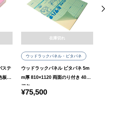

在庫切れ
ウッドラックパネル・ピタパネ
ウッドラッ
パステ
ウッドラックパネル ピタパネ 5m
ウッドラック
色板 4
m厚 810×1120 両面のり付き 40枚
m厚 910×1
梱包
梱包
¥
75,500
¥
114,50