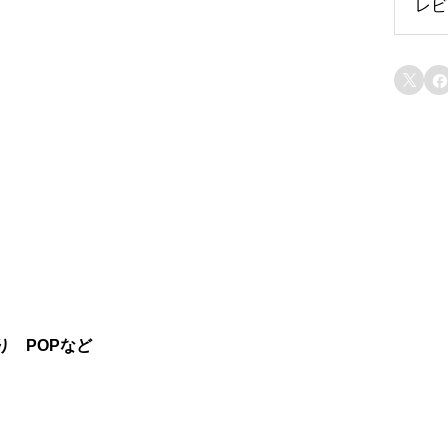
レビ
レ


 POPなど