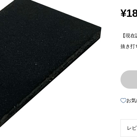
¥
18
【現在
抜き打
お気
レビ