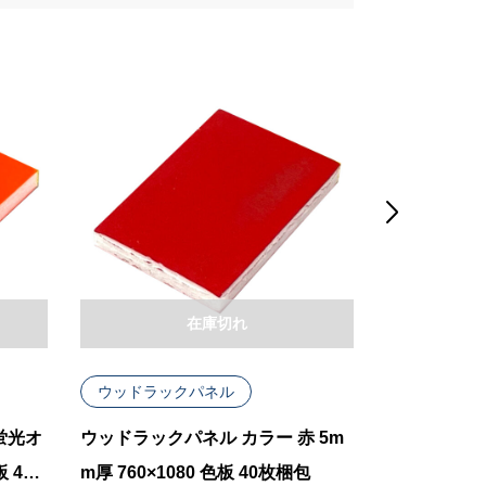

在庫切れ
ウッドラックパネル
ウッドラッ
蛍光オ
ウッドラックパネル カラー 赤 5m
ウッドラック
 40
m厚 760×1080 色板 40枚梱包
m厚 810×1