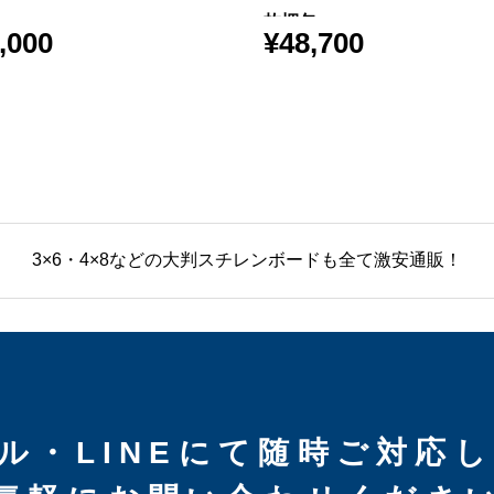
枚梱包
,000
¥
48,700
3×6・4×8などの大判スチレンボードも全て激安通販！
ル・LINEにて随時ご対応