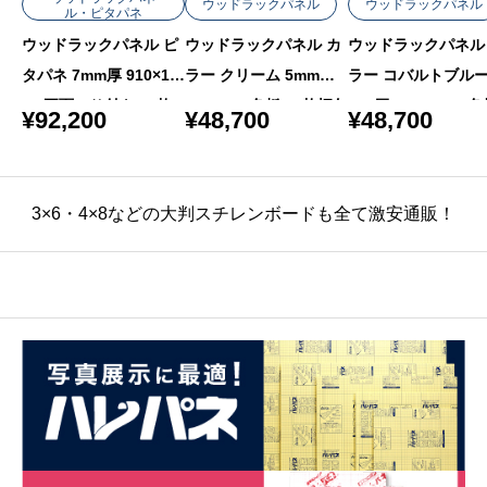
ウッドラックパネル
ウッドラックパネル
ル・ピタパネ
ウッドラックパネル カ
ウッドラックパネル
ウッドラックパネル ピ
ラー クリーム 5mm厚 7
ラー コバルトブルー
タパネ 7mm厚 910×18
60×1080 色板 40枚梱包
mm厚 760×1080 色
20 両面のり付き 20枚
¥
48,700
¥
48,700
¥
92,200
0枚梱包
梱包
3×6・4×8などの大判スチレンボードも全て激安通販！