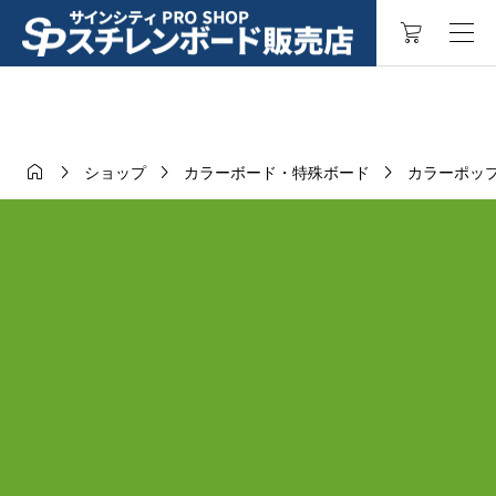




ショップ
カラーボード・特殊ボード
カラーポッ