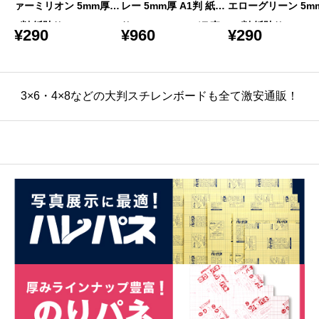
ァーミリオン 5mm厚 A
レー 5mm厚 A1判 紙貼
エローグリーン 5m
3判 紙貼り 5PC-A3-VN
り 5PC-A1-GY バラ売
A3判 紙貼り 5PC-A3
¥
290
¥
960
¥
290
バラ売り
り
G バラ売り
3×6・4×8などの大判スチレンボードも全て激安通販！