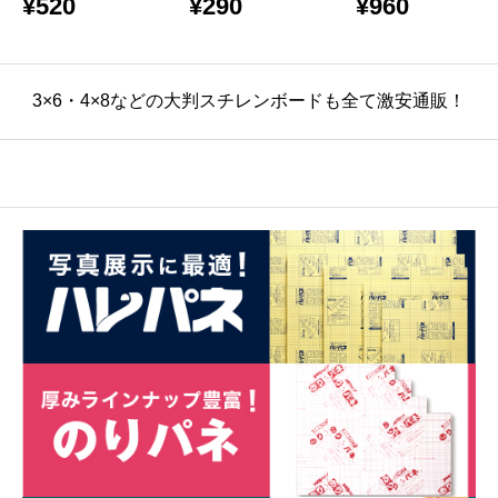
¥
520
¥
290
¥
960
G バラ売り
り
売り
3×6・4×8などの大判スチレンボードも全て激安通販！