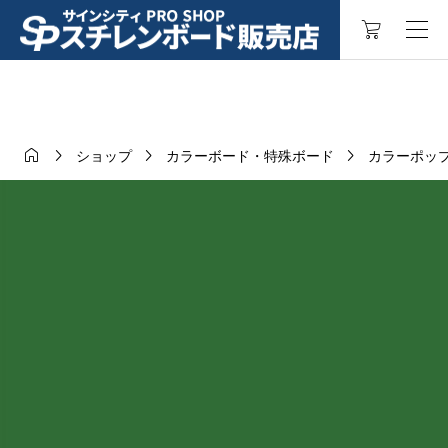




ショップ
カラーボード・特殊ボード
カラーポッ