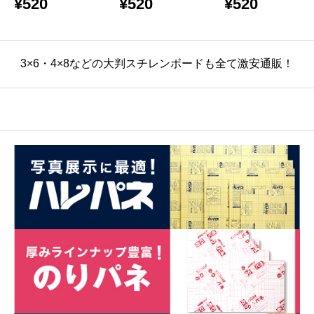
¥
520
¥
520
¥
520
り
バラ売り
売り
3×6・4×8などの大判スチレンボードも全て激安通販！