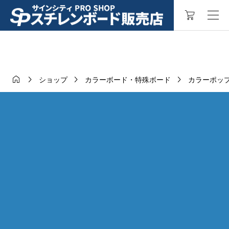




ショップ
カラーボード・特殊ボード
カラーポッ