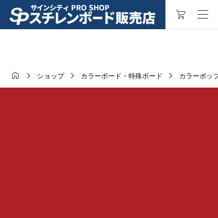




ショップ
カラーボード・特殊ボード
カラーポッ