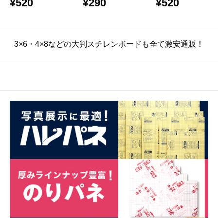
¥
520
¥
290
¥
520
売り
バラ売り
売り
3×6・4×8などの大判スチレンボードも全て激安通販！