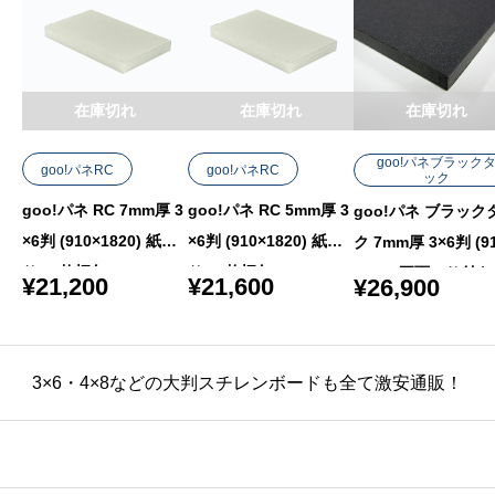
在庫切れ
在庫切れ
在庫切れ
goo!パネブラック
goo!パネRC
goo!パネRC
ック
goo!パネ RC 7mm厚 3
goo!パネ RC 5mm厚 3
goo!パネ ブラック
×6判 (910×1820) 紙貼
×6判 (910×1820) 紙貼
ク 7mm厚 3×6判 (9
り 20枚梱包
り 25枚梱包
1820) 両面のり付き 
¥
21,200
¥
21,600
¥
26,900
枚梱包
3×6・4×8などの大判スチレンボードも全て激安通販！