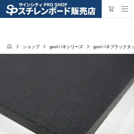




ショップ
goo!パネシリーズ
goo!パネブラックタ