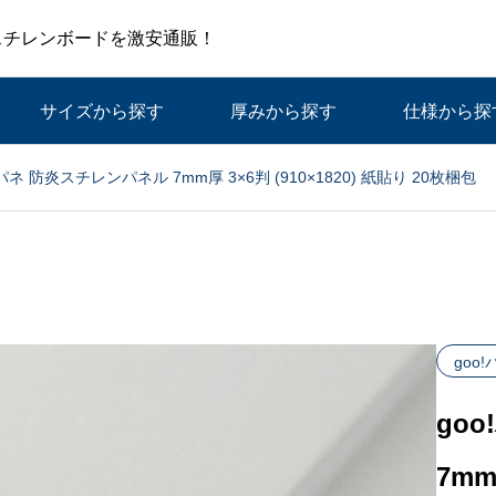
スチレンボードを激安通販！
サイズから探す
厚みから探す
仕様から探
!パネ 防炎スチレンパネル 7mm厚 3×6判 (910×1820) 紙貼り 20枚梱包
goo
go
7mm