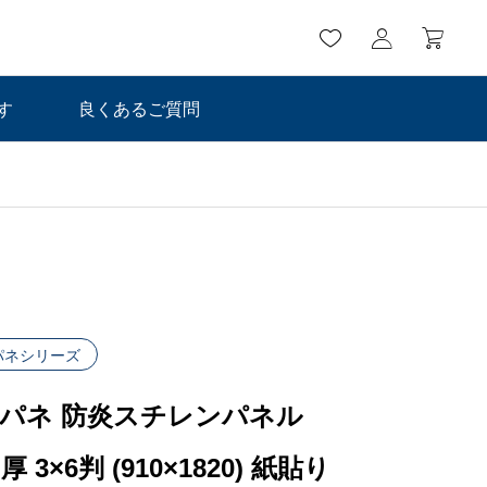
す
良くあるご質問
!パネシリーズ
o!パネ 防炎スチレンパネル
厚 3×6判 (910×1820) 紙貼り