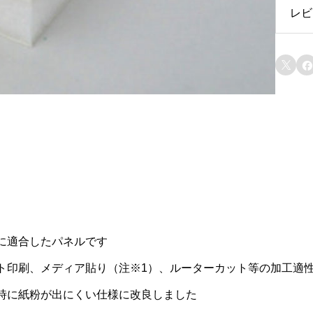
レビ
レ


に適合したパネルです
ト印刷、メディア貼り（注※1）、ルーターカット等の加工適
時に紙粉が出にくい仕様に改良しました