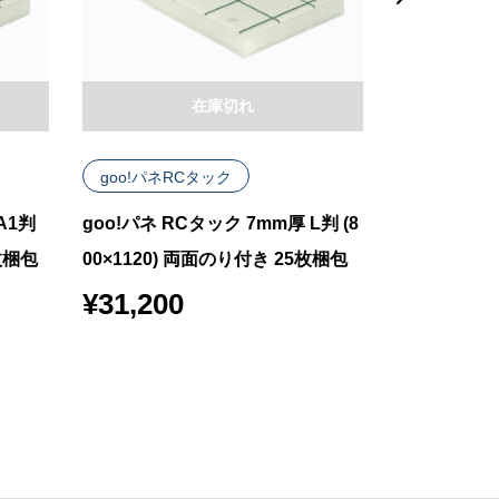
在庫切れ
goo!パネRCタック
goo!パネP
A1判
goo!パネ RCタック 7mm厚 L判 (8
goo!パネ PR
0枚梱包
00×1120) 両面のり付き 25枚梱包
0×2440) 
¥
31,200
¥
31,700