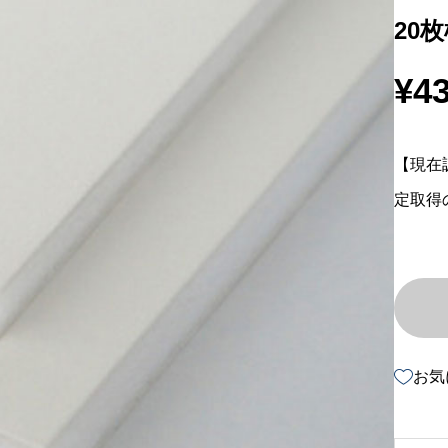
20
¥
43
【現在
定取得
お気