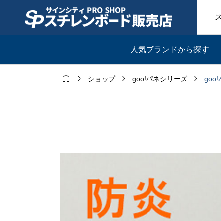
人気ブランドから探す




goo
ショップ
goo!パネシリーズ