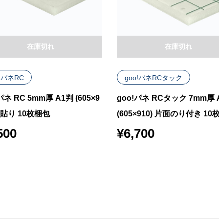
在庫切れ
在庫切れ
o!パネRC
goo!パネRCタック
パネ RC 5mm厚 A1判 (605×9
goo!パネ RCタック 7mm厚 
 紙貼り 10枚梱包
(605×910) 片面のり付き 1
500
¥
6,700