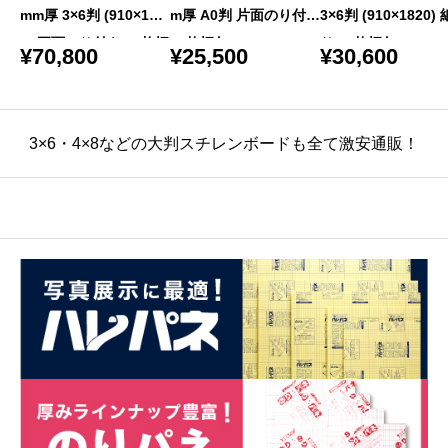
mm厚 3×6判 (910×182
m厚 A0判 片面のり付き
3×6判 (910×1820)
0) 両面のり付き 25枚梱
25枚梱包
り 25枚梱包
¥
70,800
¥
25,500
¥
30,600
包
3×6・4×8などの大判スチレンボードも全て激安通販！