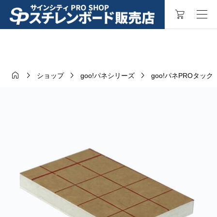




ショップ
goo!パネシリーズ
goo!パネPROタック