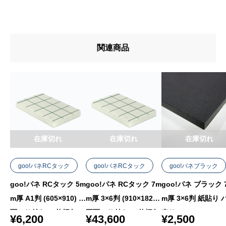
関連商品
在庫切れ
在庫切れ
在庫切れ
goo!パネRCタック
goo!パネRCタック
goo!パネブラック
goo!パネ RCタック 5m
goo!パネ RCタック 7m
goo!パネ ブラック 
m厚 A1判 (605×910) 片
m厚 3×6判 (910×1820)
m厚 3×6判 紙貼り 
面のり付き 10枚梱包
両面のり付き 20枚梱包
売り
¥
6,200
¥
43,600
¥
2,500