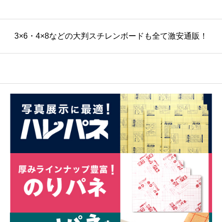
3×6・4×8などの大判スチレンボードも全て激安通販！