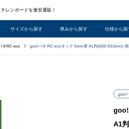
スチレンボードを激安通販！
サイズから探す
厚みから探す
仕様から探

goo!パネ RC-ecoタック 5mm厚 A1判(605×910mm)
!パネRC-eco
goo!
goo
A1判