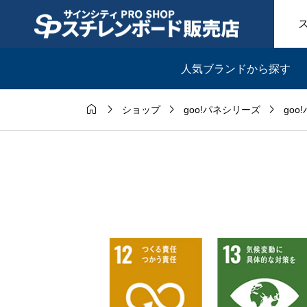
人気ブランドから探す




ショップ
goo!パネシリーズ
goo