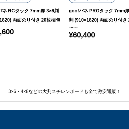
!パネ RCタック 7mm厚 3×6判
goo!パネ PROタック 7mm厚 
0×1820) 両面のり付き 20枚梱包
判 (910×1820) 両面のり付き 
梱包
,600
¥
60,400
3×6・4×8などの大判スチレンボードも全て激安通販！