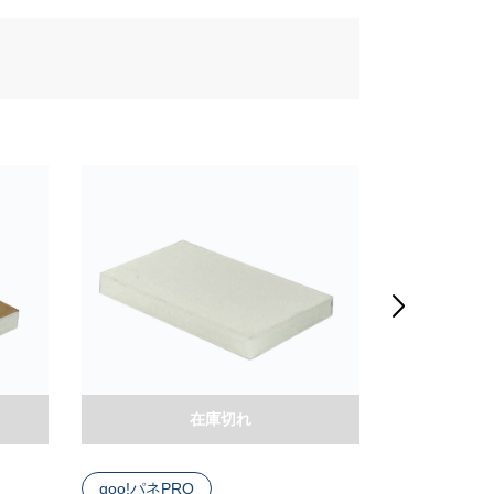

在庫切れ
goo!パネPRO
goo!パネR