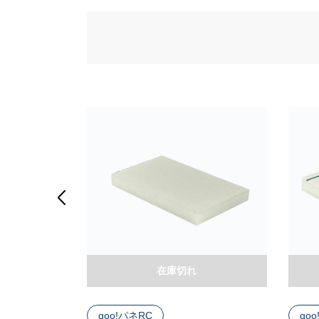

在庫切れ
ク
goo!パネRC
go