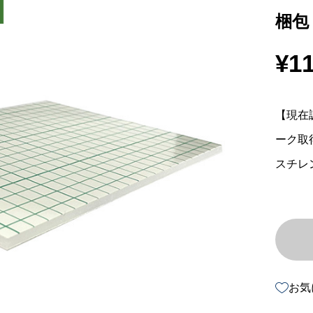
梱包
¥
11
【現在
ーク取
スチレ
お気