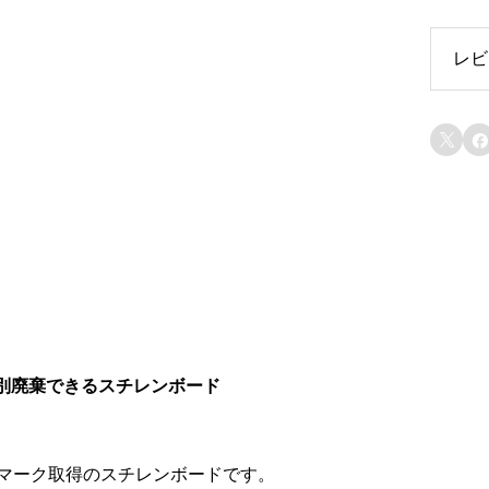
レビ
レ


分別廃棄できるスチレンボード
コマーク取得のスチレンボードです。