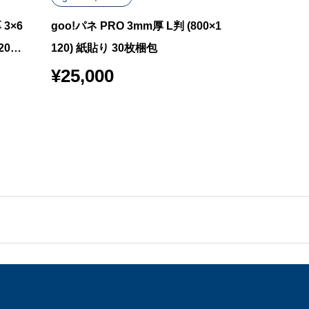
3×6
goo!パネ PRO 3mm厚 L判 (800×1
goo!パネ R
20枚
120) 紙貼り 30枚梱包
00×1120)
¥
25,000
¥
30,400