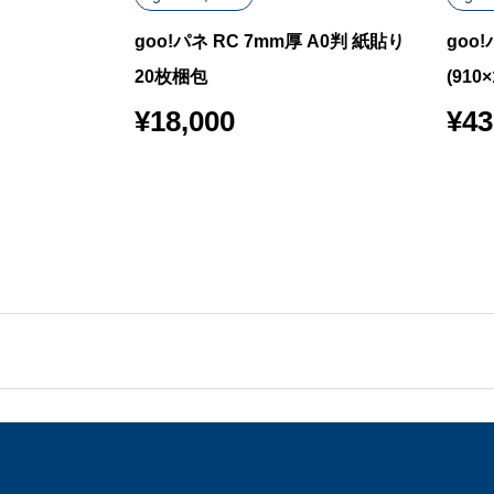
ック 7mm厚
goo!パネ RC 7mm厚 A0判 紙貼り
goo
 両面のり付き 10
20枚梱包
(91
¥
18,000
¥
43