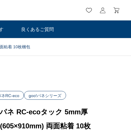
す
良くあるご質問
 両面粘着 10枚梱包
パネRC-eco
goo!パネシリーズ
!パネ RC-ecoタック 5mm厚
(605×910mm) 両面粘着 10枚