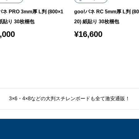
パネ PRO 3mm厚 L判 (800×1
goo!パネ RC 5mm厚 L判 (80
) 紙貼り 30枚梱包
20) 紙貼り 30枚梱包
,000
¥
16,600
3×6・4×8などの大判スチレンボードも全て激安通販！