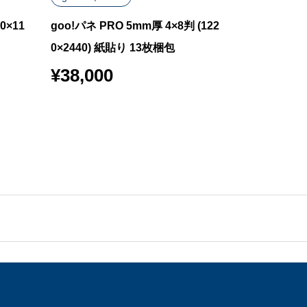
0×11
goo!パネ PRO 5mm厚 4×8判 (122
goo!パネ R
0×2440) 紙貼り 13枚梱包
20枚梱包
¥
38,000
¥
18,000