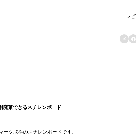
レビ
レ


分別廃棄できるスチレンボード
コマーク取得のスチレンボードです。