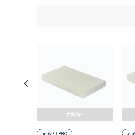

在庫切れ
goo!パネPRO
go