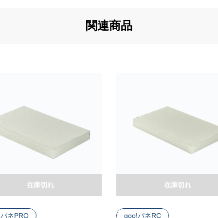
関連商品
在庫切れ
在庫切れ
o!パネPRO
goo!パネRC