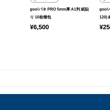
7mm厚 A0判
goo!パネ PRO 5mm厚 A1判 紙貼
goo!
包
り 10枚梱包
120
¥
6,500
¥
25