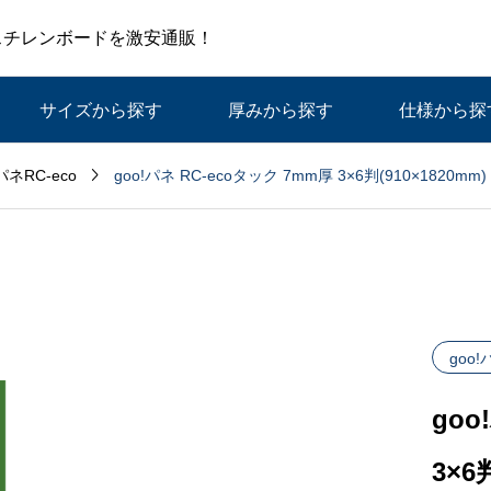
スチレンボードを激安通販！
サイズから探す
厚みから探す
仕様から探

goo!パネ RC-ecoタック 7mm厚 3×6判(910×1820m
!パネRC-eco
goo!
goo
3×6