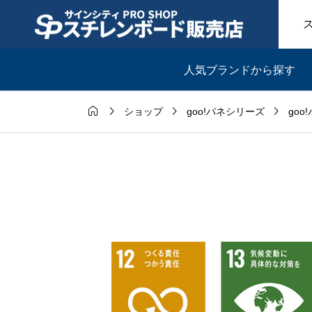
人気ブランドから探す




ショップ
goo!パネシリーズ
goo