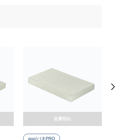

在庫切れ
goo!パネPRO
goo!パネRC