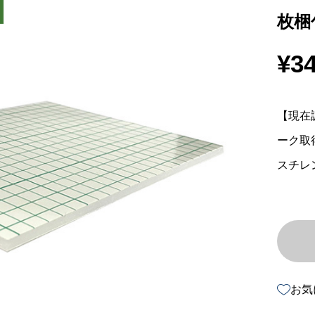
枚梱
¥
34
【現在
ーク取
スチレ
お気