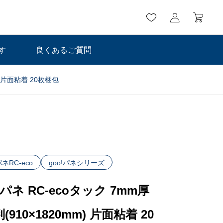
す
良くあるご質問
m) 片面粘着 20枚梱包
パネRC-eco
goo!パネシリーズ
!パネ RC-ecoタック 7mm厚
判(910×1820mm) 片面粘着 20