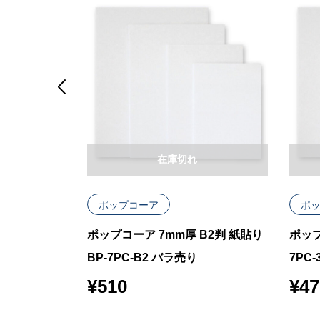

在庫切れ
ポップコーア
ポ
A4判 紙貼り
ポップコーア 7mm厚 B2判 紙貼り
ポップ
BP-7PC-B2 バラ売り
7PC-
¥
510
¥
47