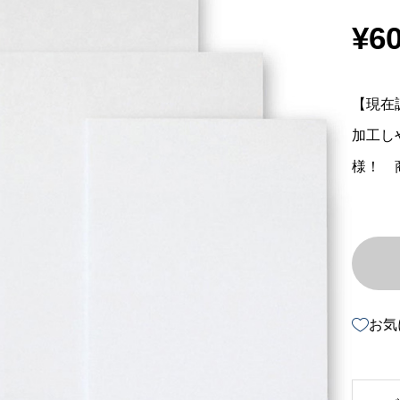
¥
6
【現在
加工し
様！ 商
お気