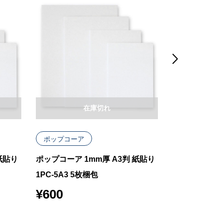

在庫切れ
ポップコーア
ポップコー
紙貼り
ポップコーア 1mm厚 A3判 紙貼り
ポップコーア 
1PC-5A3 5枚梱包
2PC-7A4 
¥
600
¥
630