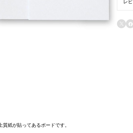
レビ
レ


上質紙が貼ってあるボードです。