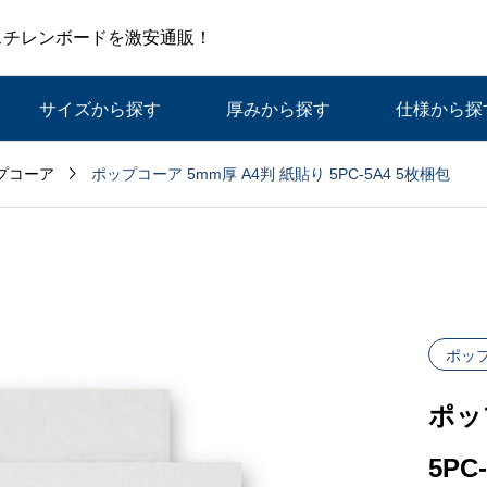
スチレンボードを激安通販！
サイズから探す
厚みから探す
仕様から探

ポップコーア 5mm厚 A4判 紙貼り 5PC-5A4 5枚梱包
プコーア
ポッ
ポッ
5PC