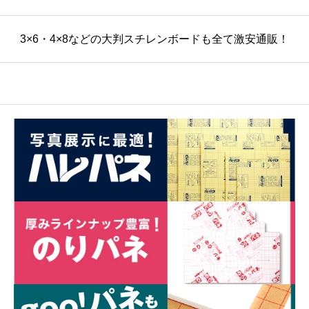
3×6・4×8などの大判スチレンボードも全て激安通販！