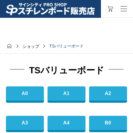



TSバリューボード
ショップ
TSバリューボード
A0
A1
A2
A3
A4
B0