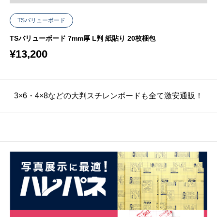
TSバリューボード
TSバリューボード 7mm厚 L判 紙貼り 20枚梱包
¥
13,200
3×6・4×8などの大判スチレンボードも全て激安通販！