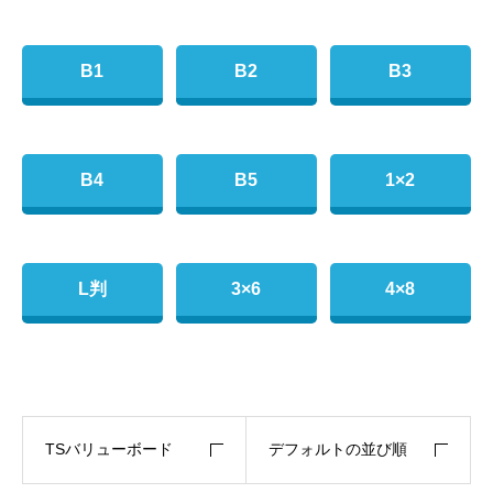
B1
B2
B3
B4
B5
1×2
L判
3×6
4×8
TSバリューボード
デフォルトの並び順