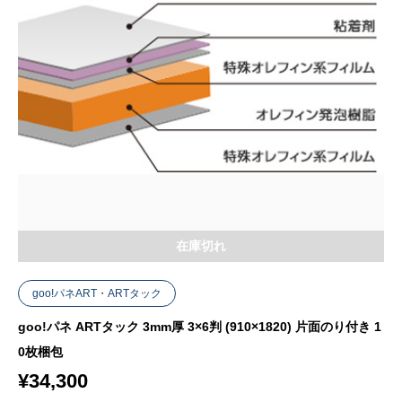
在庫切れ
goo!パネART・ARTタック
goo!パネ ARTタック 3mm厚 3×6判 (910×1820) 片面のり付き 1
0枚梱包
¥
34,300