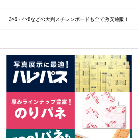
3×6・4×8などの大判スチレンボードも全て激安通販！